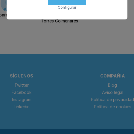
Configurar
bara Dziuban
Zuly Milángela
Torres Colmenares
SÍGUENOS
COMPAÑIA
Twitter
Blog
Facebook
Aviso legal
Instagram
Política de privacidad
Linkedin
Política de cookies