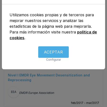
EE
EMDR EUROPE
Utilizamos cookies propias y de terceros para
mejorar nuestros servicios y analizar las
estadísticas de la página web para mejorarla.
jul/2019 - ago/2019
Para más información visite nuestra
política de
Disociación de la personalidad
cookies
.
EE
EMDR EUROPE
ACEPTAR
Configurar
ene/2018 - feb/2018
Nivel I EMDR Eye Movement Desensitization and
Reprocessing
EEA
EMDR Europe Association
feb/2017 - mar/2017