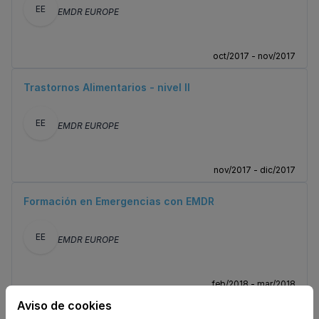
EE
EMDR EUROPE
oct/2017 - nov/2017
Trastornos Alimentarios - nivel II
EE
EMDR EUROPE
nov/2017 - dic/2017
Formación en Emergencias con EMDR
EE
EMDR EUROPE
feb/2018 - mar/2018
Aviso de cookies
Trastornos Psicosomáticos