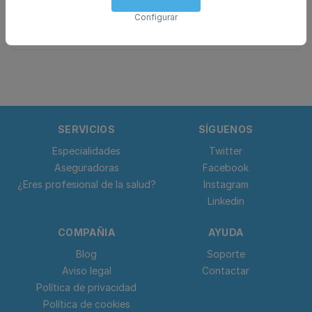
Configurar
Podología
SERVICIOS
SÍGUENOS
Especialidades
Twitter
Aseguradoras
Facebook
¿Eres profesional de la salud?
Instagram
Linkedin
COMPAÑIA
AYUDA
Blog
Soporte
Aviso legal
Contactar
Política de privacidad
Política de cookies